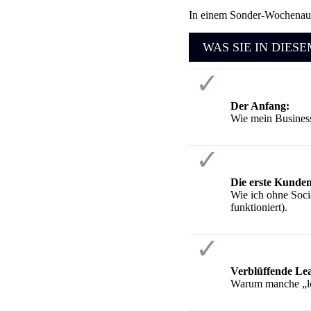
In einem Sonder-Wochenausk
WAS SIE IN DIES
Der Anfang:
Wie mein Business
Die erste Kunde
Wie ich ohne Soc
funktioniert).
Verblüffende Le
Warum manche „log