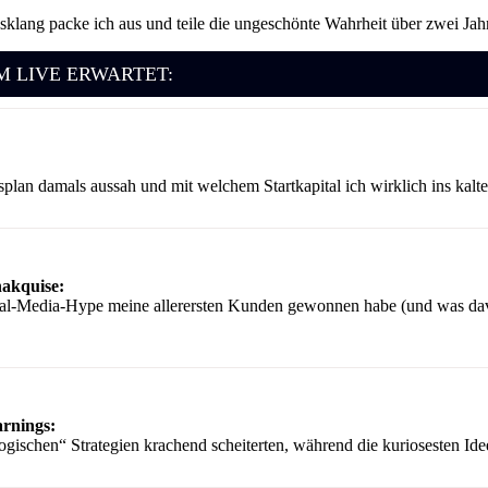
lang packe ich aus und teile die ungeschönte Wahrheit über zwei Jah
EM LIVE ERWARTET:
plan damals aussah und mit welchem Startkapital ich wirklich ins kalt
nakquise:
ial-Media-Hype meine allerersten Kunden gewonnen habe (und was da
arnings:
ischen“ Strategien krachend scheiterten, während die kuriosesten Ide