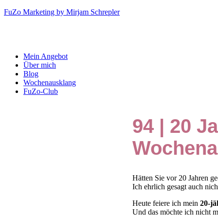
Zum
FuZo Marketing by Mirjam Schrepler
Inhalt
springen
Menü
Mein Angebot
Über mich
Blog
Wochenausklang
FuZo-Club
94 | 20 J
Wochena
Hätten Sie vor 20 Jahren ge
Ich ehrlich gesagt auch nich
Heute feiere ich mein
20-jä
Und das möchte ich nicht mi