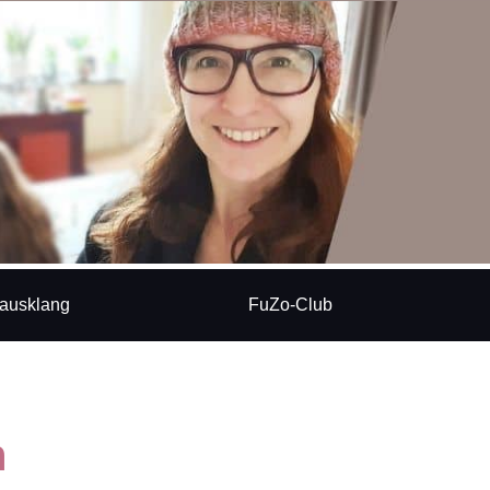
ausklang
FuZo-Club
n